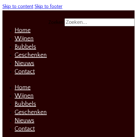
Skip to content
Skip to footer
Zoeken
Home
Wijnen
Bubbels
Geschenken
Nieuws
Contact
Home
Wijnen
Bubbels
Geschenken
Nieuws
Contact