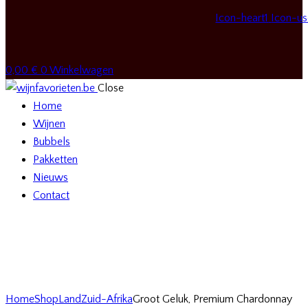
Icon-heart1
Icon-us
0,00
€
0
Winkelwagen
Close
Home
Wijnen
Bubbels
Pakketten
Nieuws
Contact
Home
Shop
Land
Zuid-Afrika
Groot Geluk, Premium Chardonnay