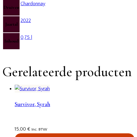
Chardonnay
Druiven
2022
Jaartal
0,75 l
Inhoud
Gerelateerde producten
Survivor, Syrah
15,00
€
Inc. BTW