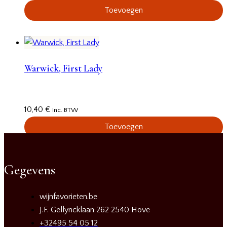
Toevoegen
Warwick, First Lady
10,40
€
Inc. BTW
Toevoegen
Gegevens
wijnfavorieten.be
J.F. Gellyncklaan 262 2540 Hove
+32495 54 05 12