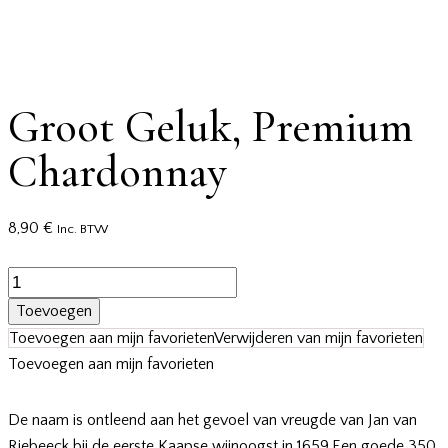
Groot Geluk, Premium
Chardonnay
8,90
€
Inc. BTW
Groot
Geluk,
Toevoegen
Premium
Toevoegen aan mijn favorieten
Verwijderen van mijn favorieten
Chardonnay
Toevoegen aan mijn favorieten
aantal
De naam is ontleend aan het gevoel van vreugde van Jan van
Riebeeck bij de eerste Kaapse wijnoogst in 1659.Een goede 350